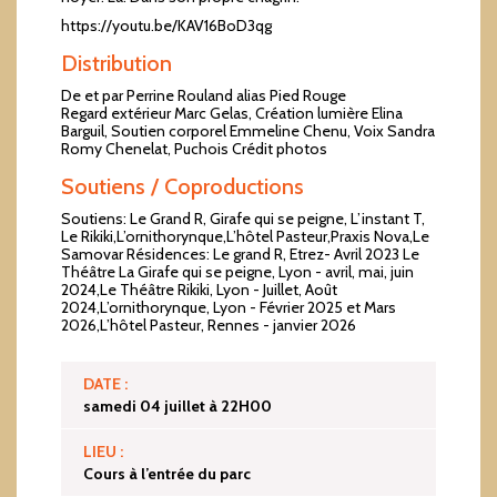
https://youtu.be/KAV16BoD3qg
Distribution
De et par Perrine Rouland alias Pied Rouge
Regard extérieur Marc Gelas, Création lumière Elina
Barguil, Soutien corporel Emmeline Chenu, Voix Sandra
Romy Chenelat, Puchois Crédit photos
Soutiens / Coproductions
Soutiens: Le Grand R, Girafe qui se peigne, L’instant T,
Le Rikiki,L’ornithorynque,L’hôtel Pasteur,Praxis Nova,Le
Samovar Résidences: Le grand R, Etrez- Avril 2023 Le
Théâtre La Girafe qui se peigne, Lyon - avril, mai, juin
2024,Le Théâtre Rikiki, Lyon - Juillet, Août
2024,L’ornithorynque, Lyon - Février 2025 et Mars
2026,L’hôtel Pasteur, Rennes - janvier 2026
DATE :
samedi 04 juillet à 22H00
LIEU :
Cours à l’entrée du parc