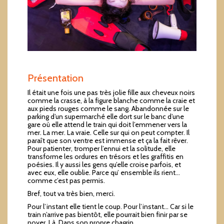
Présentation
Il était une fois une pas très jolie fille aux cheveux noirs
comme la crasse, à la figure blanche comme la craie et
aux pieds rouges comme le sang. Abandonnée sur le
parking d’un supermarché elle dort sur le banc d’une
gare où elle attend le train qui doit l’emmener vers la
mer. La mer. La vraie. Celle sur qui on peut compter. Il
paraît que son ventre est immense et ça la fait rêver.
Pour patienter, tromper l’ennui et la solitude, elle
transforme les ordures en trésors et les graffitis en
poésies. Il y aussi les gens qu’elle croise parfois, et
avec eux, elle oublie. Parce qu’ ensemble ils rient…
comme c’est pas permis.
Bref, tout va très bien, merci.
Pour l’instant elle tient le coup. Pour l’instant… Car si le
train n’arrive pas bientôt, elle pourrait bien finir par se
noyer. Là. Dans son propre chagrin.