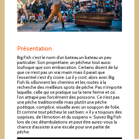
Présentation
Big Fish c’est le nom d’un bateau,un bateau un peu
particulier. Son propriétaire, un pêcheur tout aussi
loufoque que son embarcation. Certains disent de lui
que ce n’est pas un vrai marin mais il parait que
l’essentiel c’est d’y croire. Lui il y croit, alors avec Big
Fish ils sillonnent les chemins et les routes à la
recherche des meilleurs spots de pêche. Pas n’importe
laquelle, celle qui se pratique sur la terre ferme et où
l’on attrape pas forcément des poissons. Ce n’est pas
une pêche traditionnelle mais plutôt une pêche
poétique, complice, visuelle avec un soupçon de folie.
Et comme tout pêcheur le sait bien: « il y a toujours des
surprises, de l’émotion et du suspens ». Suivez Big Fish
lors de ces déambulations et peut être aurez-vous la
chance d’assister à une escale pour une partie de
pêche.