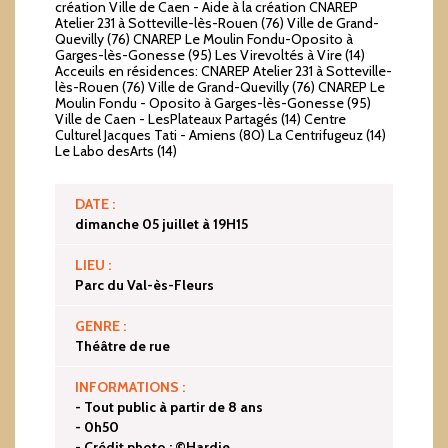
création Ville de Caen - Aide à la création CNAREP
Atelier 231 à Sotteville-lès-Rouen (76) Ville de Grand-
Quevilly (76) CNAREP Le Moulin Fondu-Oposito à
Garges-lès-Gonesse (95) Les Virevoltés à Vire (14)
Acceuils en résidences: CNAREP Atelier 231 à Sotteville-
lès-Rouen (76) Ville de Grand-Quevilly (76) CNAREP Le
Moulin Fondu - Oposito à Garges-lès-Gonesse (95)
Ville de Caen - LesPlateaux Partagés (14) Centre
Culturel Jacques Tati - Amiens (80) La Centrifugeuz (14)
Le Labo desArts (14)
DATE :
dimanche 05 juillet à 19H15
LIEU :
Parc du Val-ès-Fleurs
GENRE :
Théâtre de rue
INFORMATIONS :
- Tout public à partir de 8 ans
- 0h50
- Crédit photo : ©Hardie